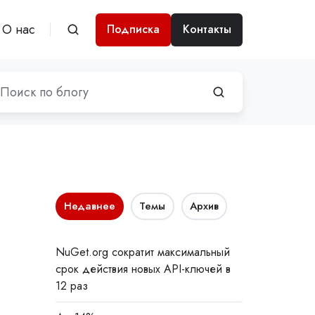
О нас
Подписка
Контакты
Недавнее
Темы
Архив
NuGet.org сократит максимальный
срок действия новых API-ключей в
12 раз