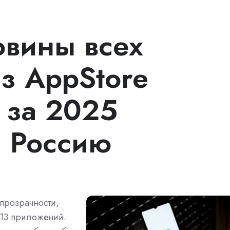
вины всех
з AppStore
 за 2025
 Россию
прозрачности,
213 приложений.