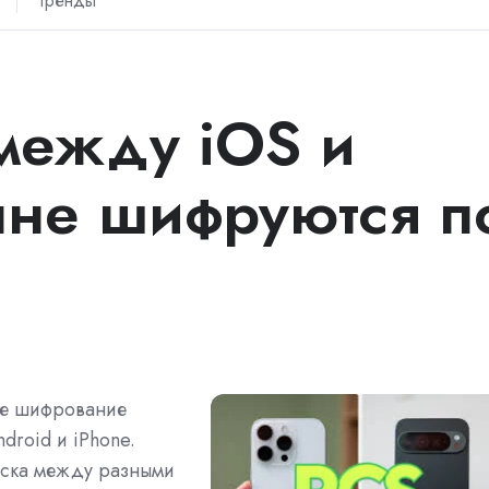
тренды
между iOS и
ыне шифруются п
ое шифрование
roid и iPhone.
писка между разными