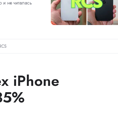
 и не читалась
RCS
х iPhone
35%