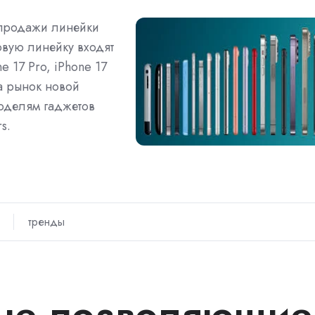
 продажи линейки
овую линейку входят
e 17 Pro, iPhone 17
на рынок новой
моделям гаджетов
s.
тренды
 не позволяющие