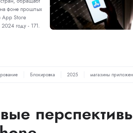
 стран, обращабт
н на фоне прошлых
з App Store
 2024 году - 171.
ирование
Блокировка
2025
магазины приложе
вые перспектив
Phone