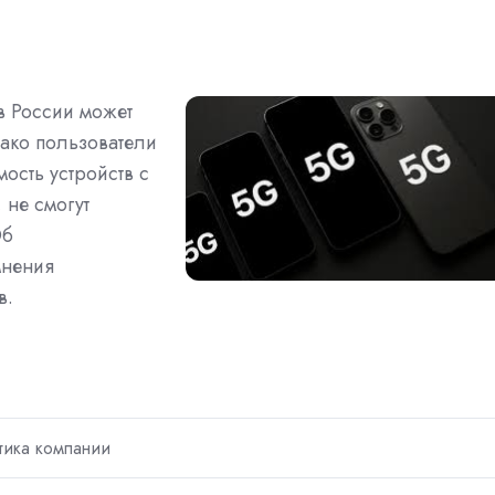
 в России может
ако пользователи
мость устройств с
 не смогут
Об
мнения
в.
тика компании