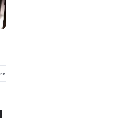
ний
ы