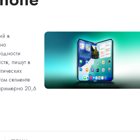
ий в
йно
ходности
ств, пишут в
итических
этом сегменте
примерно 20,6