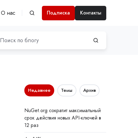
О нас
Подписка
Контакты
Недавнее
Темы
Архив
NuGet.org сократит максимальный
срок действия новых API-ключей в
12 раз