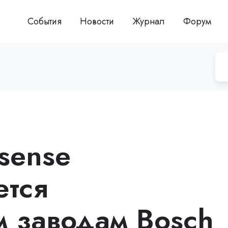
События
Новости
Журнал
Форум
sense
ется
м заводам Bosch