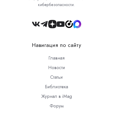
кибербезопасности.
Join
us
on
Навигация по сайту
Slack
Главная
Новости
Статьи
Библиотека
Журнал в iMag
Форум