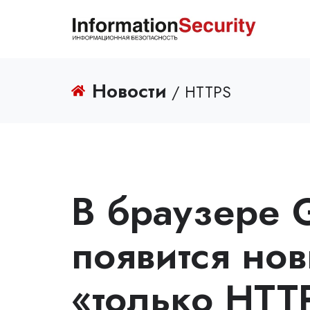
Новости
/ HTTPS
В браузере 
появится но
«только HTT