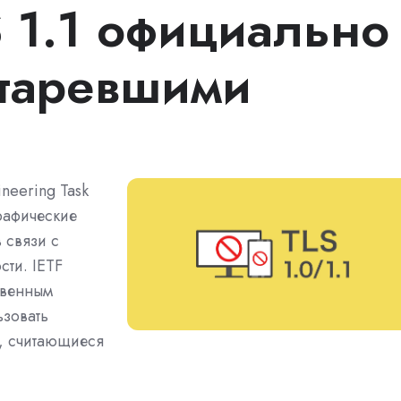
S 1.1 официально
таревшими
neering Task
рафические
 связи с
ти. IETF
твенным
зовать
3, считающиеся