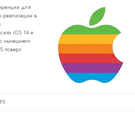
ференции для
о реализации в
и
сиях iOS 14 и
ью нынешнего
S поверх
PS