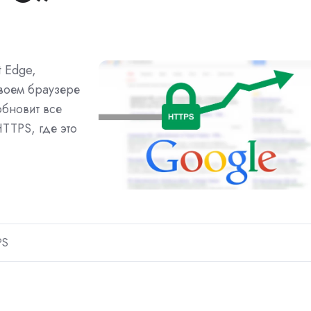
t Edge,
воем браузере
бновит все
TPS, где это
PS