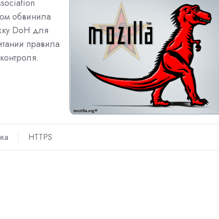
sociation
ром обвинила
жку DoH для
ритании правила
контроля.
ика
HTTPS