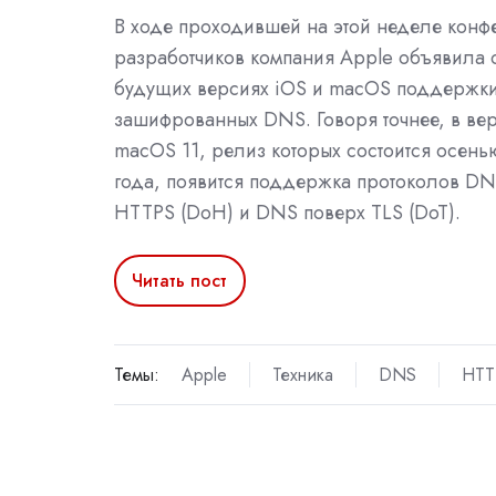
В ходе проходившей на этой неделе кон
разработчиков компания Apple объявила 
будущих версиях iOS и macOS поддержк
зашифрованных DNS. Говоря точнее, в вер
macOS 11, релиз которых состоится осен
года, появится поддержка протоколов DN
HTTPS (DoH) и DNS поверх TLS (DoT).
Читать пост
Темы:
Apple
Техника
DNS
HTT