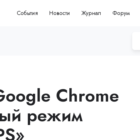
События
Новости
Журнал
Форум
Google Chrome
вый режим
PS»