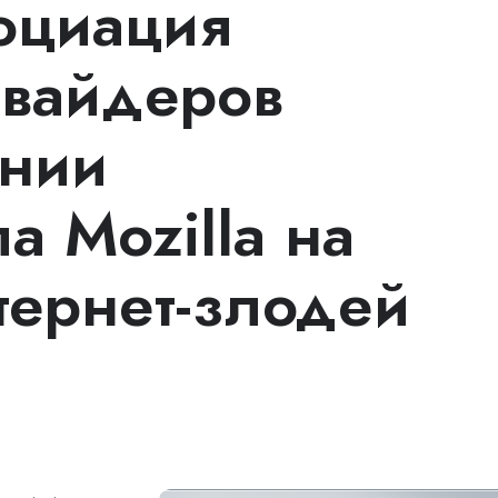
социация
овайдеров
ании
а Mozilla на
ернет-злодей