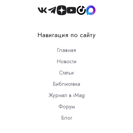
Join
us
on
Навигация по сайту
Slack
Главная
Новости
Статьи
Библиотека
Журнал в iMag
Форум
Блог