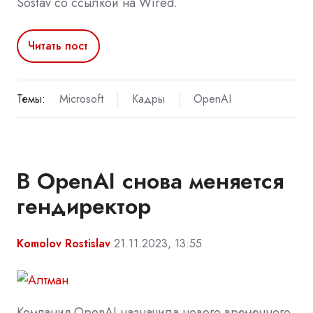
Sostav со ссылкой на Wired.
Читать пост
Темы:
Microsoft
Кадры
OpenAI
В OpenAI снова меняется
гендиректор
Komolov Rostislav
21.11.2023, 13:55
Компания OpenAI назначила нового временного