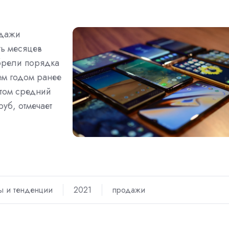
одажи
ть месяцев
обрели порядка
ем годом ранее
этом средний
руб, отмечает
ы и тенденции
2021
продажи