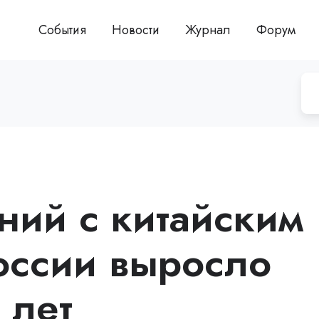
События
Новости
Журнал
Форум
ний с китайским
России выросло
 лет