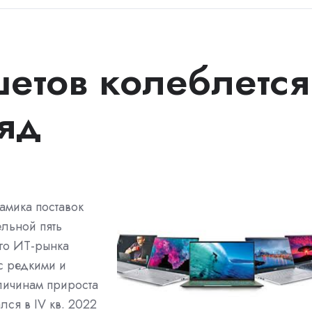
етов колеблется
ряд
амика поставок
ельной пять
ого ИТ-рынка
с редкими и
личинам прироста
лся в IV кв. 2022