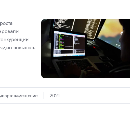
роста
нировали
конкуренции
лядно повышать
мпортозамещение
2021