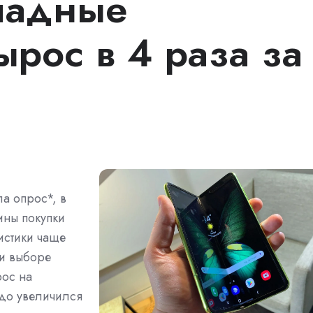
ладные
ырос в 4 раза за
а опрос*, в
ины покупки
истики чаще
ри выборе
рос на
до увеличился