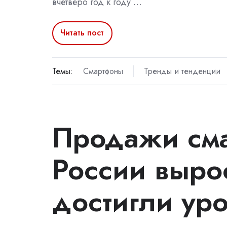
вчетверо год к году …
Читать пост
Темы:
Смартфоны
Тренды и тенденции
Продажи сма
России выро
достигли ур