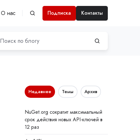
О нас
Подписка
Контакты
Недавнее
Темы
Архив
NuGet.org сократит максимальный
срок действия новых API-ключей в
12 раз