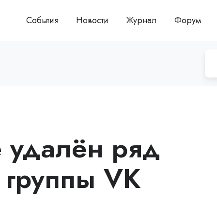
События
Новости
Журнал
Форум
e удалён ряд
 группы VK