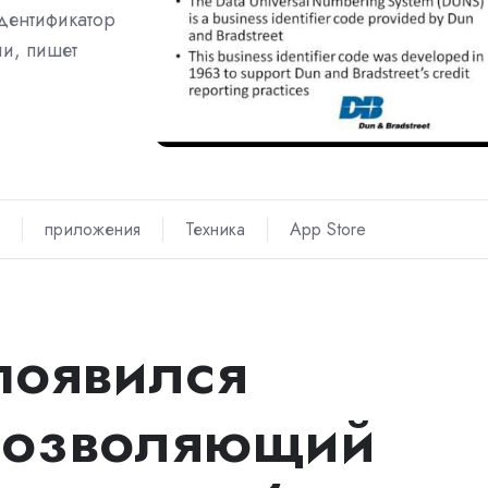
дентификатор
и, пишет
приложения
Техника
App Store
появился
позволяющий