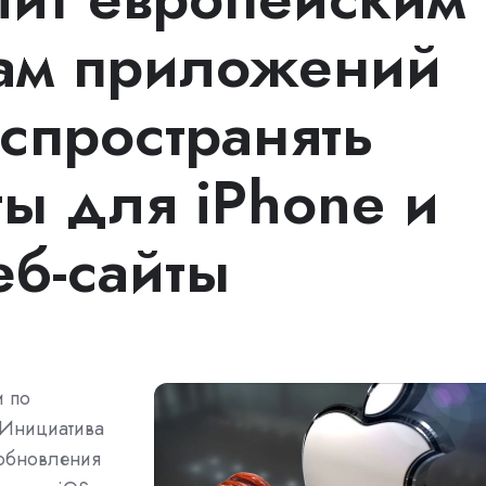
ам приложений
спространять
ты для iPhone и
еб-сайты
и по
 Инициатива
 обновления