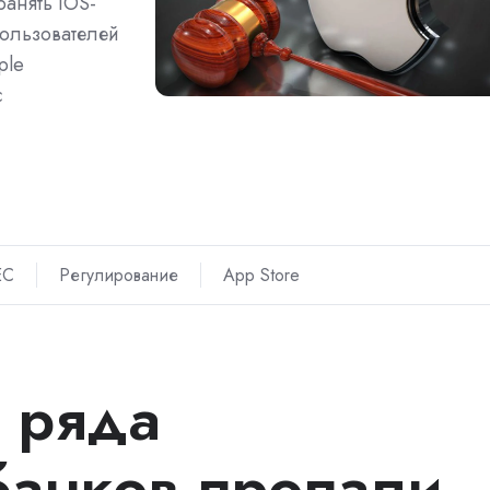
ранять iOS-
пользователей
ple
с
ЕС
Регулирование
App Store
 ряда
банков пропали