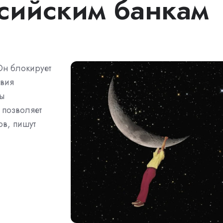
ссийским банкам
Он блокирует
твия
ны
 позволяет
ов, пишут