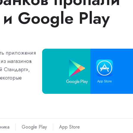
 и Google Play
ать приложения
 из магазинов
й Стандарт»,
некоторые
хника
Google Play
App Store