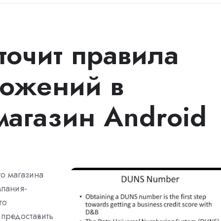
точит правила
ложений в
агазин Android
о магазина
мпания-
го
предоставить