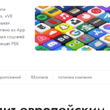
али
», «VK
ыка».
лено из App
ния соцсетей
пишет РБК.
приложений
ВКонтакте
политика компании
лит европейским