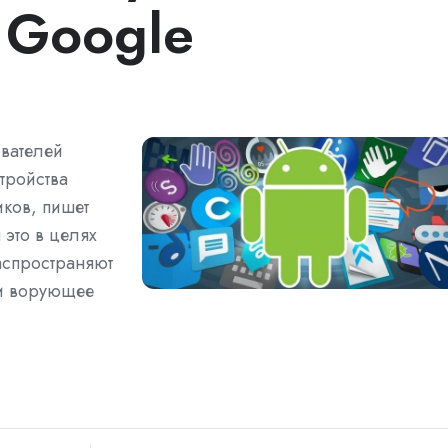
 Google
ователей
тройства
ков, пишет
это в целях
аспространяют
 и ворующее