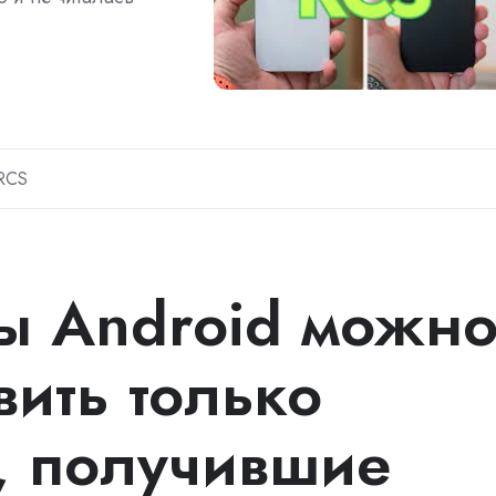
RCS
ы Android можн
вить только
, получившие