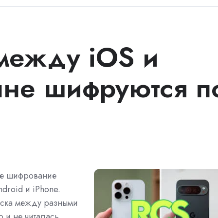
между iOS и
ыне шифруются п
ое шифрование
roid и iPhone.
писка между разными
 и не читалась