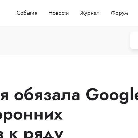
События
Новости
Журнал
Форум
я обязала Googl
торонних
в к ряду