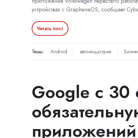
приложение Volkswagen перестало работа
устройствах с GrapheneOS, сообщает Cyb
Читать пост
Темы:
Android
автоиндустрия
Бизне
Google с 30 
обязательну
приложений 