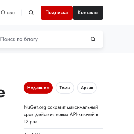
О нас
Подписка
Контакты
e
Недавнее
Темы
Архив
NuGet.org сократит максимальный
срок действия новых API-ключей в
12 раз