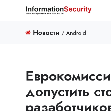
Новости
/ Android
Еврокомисси
допустить с
разаботчико