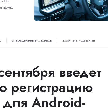
ть на
ernews.
с
операционные системы
политика компании
сентября введет
ю регистрацию
для Android-