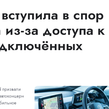
вступила в спор
 из-за доступа к
одключённых
d призвали
автоконцерн
обильное