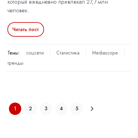
который ежедневно привлекал 27,7 млн
человек.
Читать пост
Темы:
соцсети
Статистика
Mediascope
тренды
1
2
3
4
5