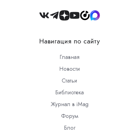
Join
us
on
Навигация по сайту
Slack
Главная
Новости
Статьи
Библиотека
Журнал в iMag
Форум
Блог