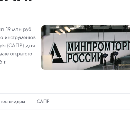
л 19 млн руб.
ю инструментов
ния (САПР) для
ате открытого
 г.
гостендеры
САПР