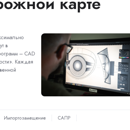
рожной карте
аксимально
т в
программ – CAD
ости». Каждая
твенной
Импортозамещение
САПР