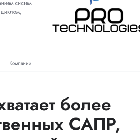
ением систем
 циклом,
Компании
хватает более
твенных САПР,