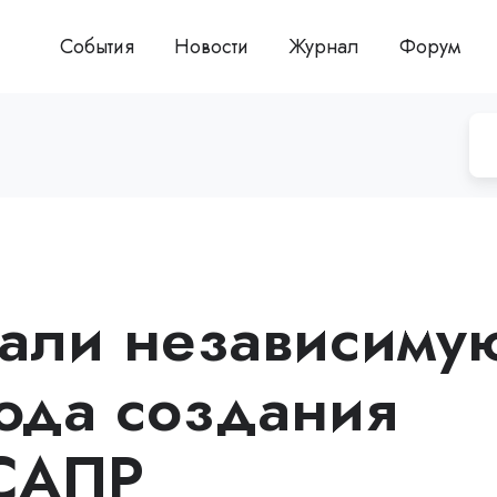
События
Новости
Журнал
Форум
зали независиму
хода создания
 САПР