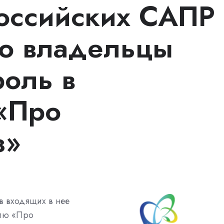
оссийских САПР
го владельцы
роль в
 «Про
з»
в входящих в нее
лю «Про