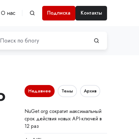
О нас
Подписка
Контакты
ю
Недавнее
Темы
Архив
NuGet.org сократит максимальный
срок действия новых API-ключей в
12 раз