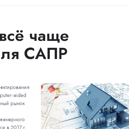
всё чаще
для САПР
оектирования
puter-aided
ьный рынок
нженерного
e в 2017 г.