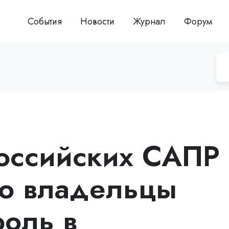
События
Новости
Журнал
Форум
оссийских САПР
го владельцы
роль в