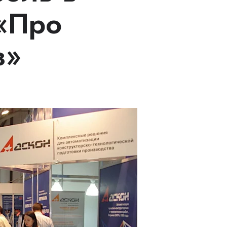
 «Про
з»