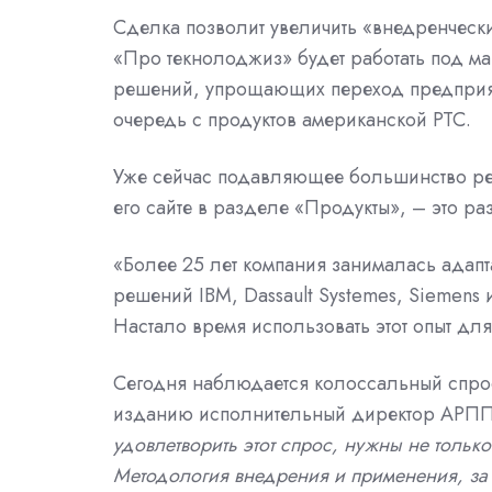
Сделка позволит увеличить «внедренчески
«Про текнолоджиз» будет работать под ма
решений, упрощающих переход предприя
очередь с продуктов американской PTC.
Уже сейчас подавляющее большинство ре
его сайте в разделе «Продукты», – это ра
«Более 25 лет компания занималась ада
решений
IBM,
Dassault Systemes,
Siemens
Настало время использовать этот опыт дл
Сегодня наблюдается колоссальный спро
изданию исполнительный директор
АРП
удовлетворить этот спрос, нужны не тольк
Методология внедрения и применения, за к