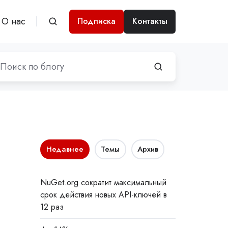
О нас
Подписка
Контакты
Недавнее
Темы
Архив
NuGet.org сократит максимальный
срок действия новых API-ключей в
12 раз