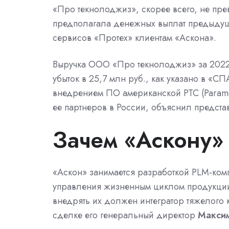
«Про текнолоджиз», скорее всего, не пре
предполагала денежных выплат предыду
сервисов «Протех» клиентам «Аскона».
Выручка ООО «Про текнолоджиз» за 2022 г
убыток в 25,7 млн руб., как указано в «
СПА
внедрением ПО американской
PTC
(Param
ее партнеров
в России
, объяснил предста
Зачем «Аскону» 
«Аскон» занимается разработкой PLM-комп
управления жизненным циклом продукции)
внедрять их должен интегратор тяжелого 
сделке его генеральный директор
Максим