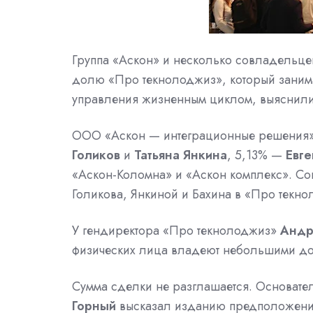
Группа «Аскон» и несколько совладельц
долю «Про текнолоджиз», который занима
управления
жизненным циклом, выяснили
ООО «Аскон
— интеграционные решения»
Голиков
и
Татьяна Янкина
, 5,13% —
Евге
«Аскон-Коломна» и «Аскон комплекс». С
Голикова, Янкиной и Бахина в «Про текно
У гендиректора «Про текнолоджиз»
Андр
физических лица владеют небольшими д
Сумма сделки не разглашается. Основатель
Горный
высказал изданию предположение