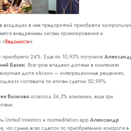
ев входящих в нее предприятий приобрели контрольну
ется внедрением систем проектирования и
 «
Ведомости
».
 приобрело 24%. Еще по 10,93% получили
Александ
ний Бахин
. Все трое владеют долями в компаниях
овокупная доля «Аскон — интеграционные решения»,
лоджиз» составила по итогам сделки 50,99%.
ея Волкова
осталось 34,3% компании, еще три
олями.
 United Investors и momeditation.app
Александр
, что сумма всех сделок по приобретению контроля в