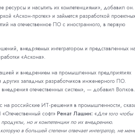
е ресурсы и насытить их компетенциями», добавил он.
ркой «Аскон-протех» и займется разработкой проектны
тий на
отечественное ПО
с иностранного, в первую
шений, внедряемых интегратором и представленных н
зработки «Аскона».
птацией и внедрением на промышленных предприятиях
и других западных разработчиков
инженерного ПО.
я внедрения
отечественных
систем», — добавил Волков.
с на российские ИТ-решения в промышленности, сказ
П
«Отечественный софт»
Ренат Лашин:
«
Для того чтобы
о продукты, но и компетенции по их внедрению.
оторую в большей степени отвечает интегратор, не мен