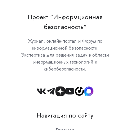
Проект "Информционная
безопасность"
Журнал, онлайн-портал и Форум по
информационной безопасности.
Экспертиза для решения задач в области
информационных технологий и
кибербезопасности.
Join
us
on
Навигация по сайту
Slack