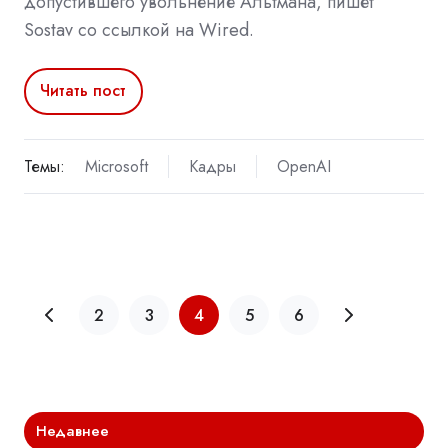
допустившего увольнение Альтмана, пишет
Sostav со ссылкой на Wired.
Читать пост
Темы:
Microsoft
Кадры
OpenAI
2
3
4
5
6
Недавнее