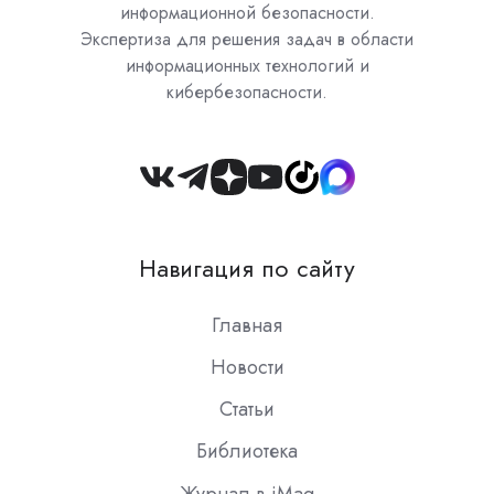
информационной безопасности.
Экспертиза для решения задач в области
информационных технологий и
кибербезопасности.
Join
us
on
Навигация по сайту
Slack
Главная
Новости
Статьи
Библиотека
Журнал в iMag