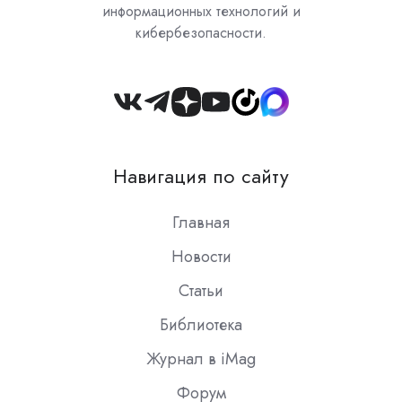
информационных технологий и
кибербезопасности.
Join
us
on
Навигация по сайту
Slack
Главная
Новости
Статьи
Библиотека
Журнал в iMag
Форум