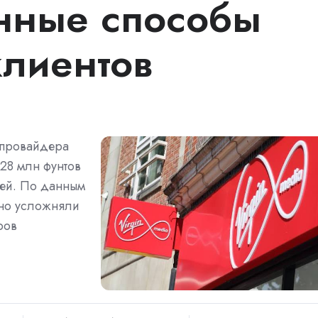
нные способы
лиентов
 провайдера
28 млн фунтов
лей. По данным
нно усложняли
ров