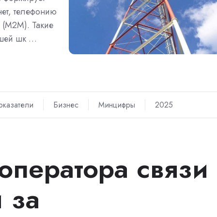
ет, телефонию
 (M2M). Такие
сшей шк …
оказатели
Бизнес
Минцифры
2025
оператора связи
 за