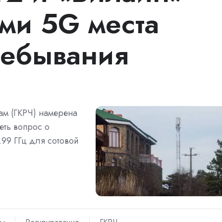
ями 5G места
ребывания
ам (ГКРЧ) намерена
еть вопрос о
,99 ГГц для сотовой