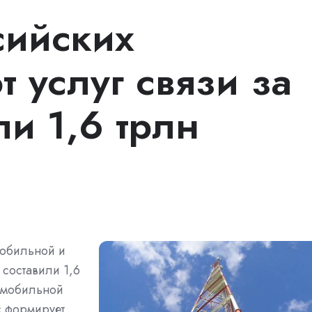
сийских
т услуг связи за
и 1,6 трлн
мобильной и
 составили 1,6
 мобильной
с формирует