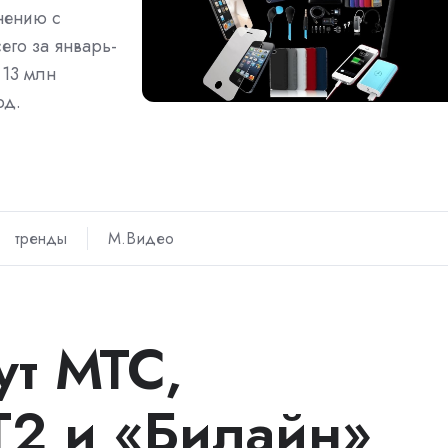
нению с
его за январь-
 13 млн
рд.
тренды
М.Видео
ут МТС,
Т2 и «Билайн»