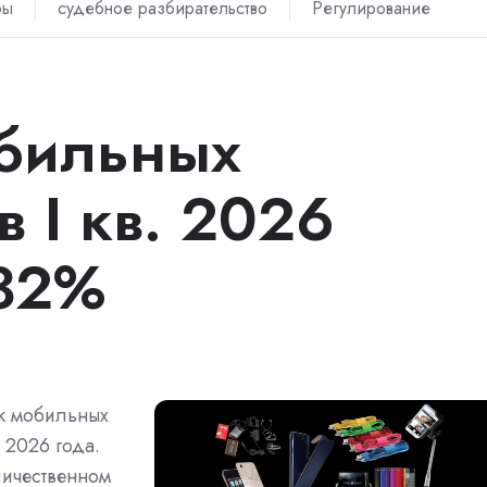
ры
судебное разбирательство
Регулирование
бильных
в I кв. 2026
 32%
к мобильных
 2026 года.
личественном