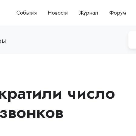
События
Новости
Журнал
Форум
ры
кратили число
звонков