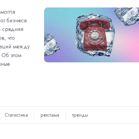
омогла
от бизнеса
ь средняя
в, что
каций между
 Об этом
нные
Статистика
реклама
тренды