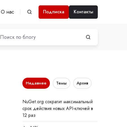
О нас
Подписка
Контакты
Недавнее
Темы
Архив
NuGet.org сократит максимальный
срок действия новых API-ключей в
12 раз