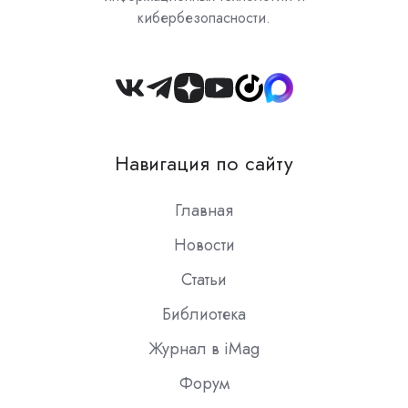
кибербезопасности.
Join
us
on
Навигация по сайту
Slack
Главная
Новости
Статьи
Библиотека
Журнал в iMag
Форум