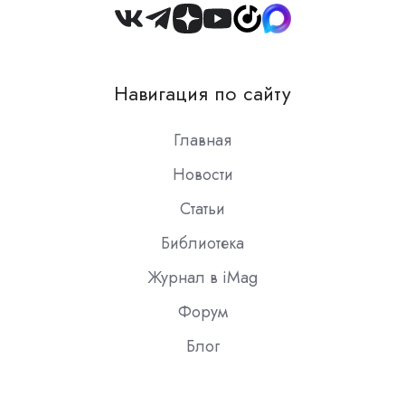
Join
us
on
Навигация по сайту
Slack
Главная
Новости
Статьи
Библиотека
Журнал в iMag
Форум
Блог