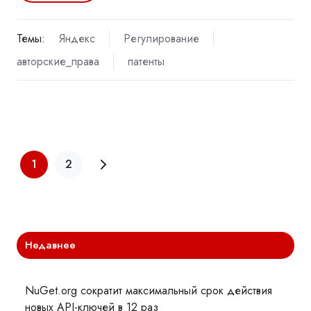
Темы:
Яндекс
Регулирование
авторские_права
патенты
1
2
Недавнее
NuGet.org сократит максимальный срок действия
новых API-ключей в 12 раз