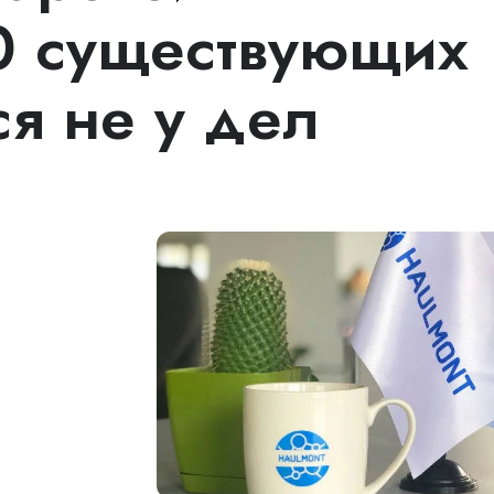
0 существующих
ся не у дел