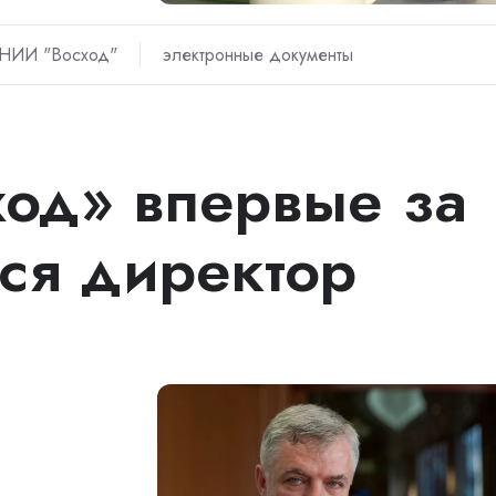
НИИ "Восход"
электронные документы
од» впервые за
лся директор