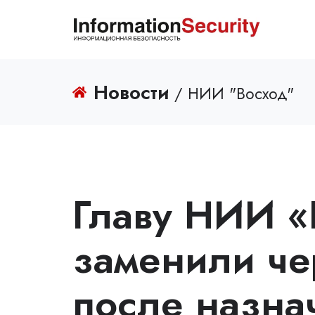
Новости
/ НИИ "Восход"
Главу НИИ «
заменили ч
после назна