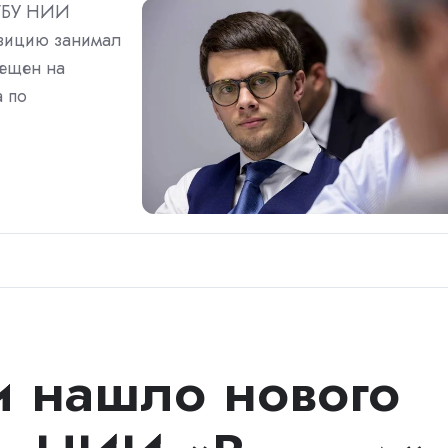
ФГБУ НИИ
озицию занимал
мещен на
а по
 нашло нового