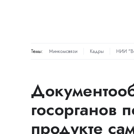
Темы:
Минкомсвязи
Кадры
НИИ "В
Документооб
госорганов п
продукте са