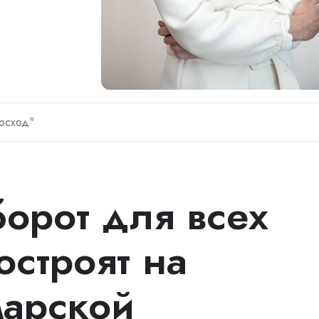
осход"
орот для всех
остроят на
марской