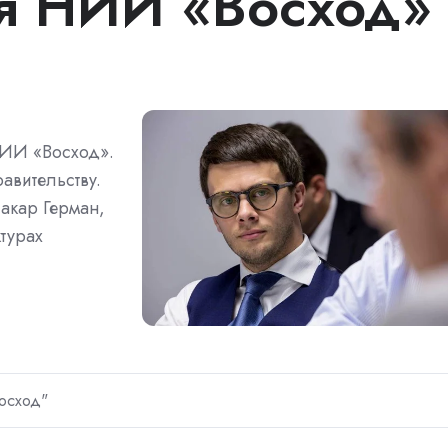
я НИИ «Восход»
НИИ «Восход».
авительству.
Макар Герман,
турах
осход"