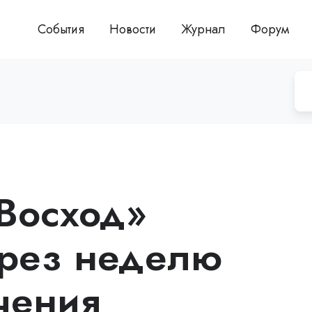
События
Новости
Журнал
Форум
Восход»
ерез неделю
чения