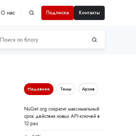
О нас
Подписка
Контакты
Недавнее
Темы
Архив
NuGet.org сократит максимальный
срок действия новых API-ключей в
12 раз