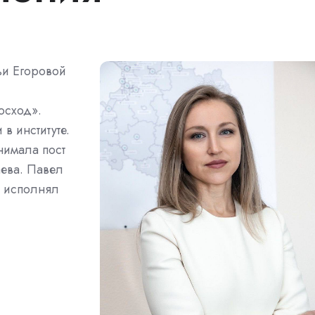
ьи Егоровой
осход».
 институте.
нимала пост
ева. Павел
й исполнял