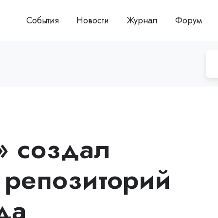
События
Новости
Журнал
Форум
» создал
 репозиторий
да