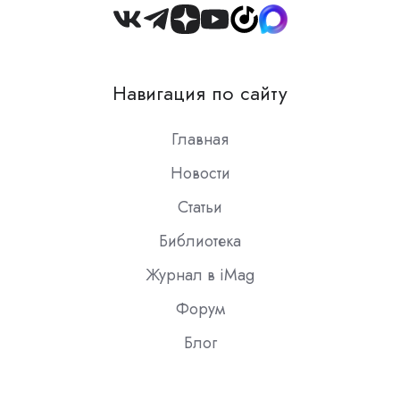
Join
us
on
Навигация по сайту
Slack
Главная
Новости
Статьи
Библиотека
Журнал в iMag
Форум
Блог