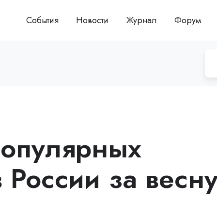
События
Новости
Журнал
Форум
популярных
 России за весн