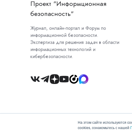
Проект "Информционная
безопасность"
Журнал, онлайн-портал и Форум по
информационной безопасности.
Экспертиза для решения задач в области
информационных технологий и
кибербезопасности.
Join
us
on
Slack
На этом сайте используются co
cookies, ознакомьтесь с нашей
Copyright © 2026 ООО "Гротек"