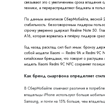
связывают это с увеличением срока владения од
техники, а перераспределяют бюджеты в польз
По данным аналитиков СберМобайла, весной 2
стабильность: безоговорочным лидером пользов
строчку уверенно удержал Realme Note 50. Гл
A16, которая ворвалась в пятёрку лидеров сразу
Год назад расклад сил был иным: бронзу держ
собой модели Xiaomi — Redmi 9A и Redmi 9C N
китайскими брендами, что говорит о растущем
модель Xiaomi Redmi 9C NFC сохраняет позици
Как бренд смартфона определяет сти
В СберМобайле отмечают различия в потребле
владельцы iPhone используют больше мобильно
Samsung, и почти на 15% больше, чем владельц