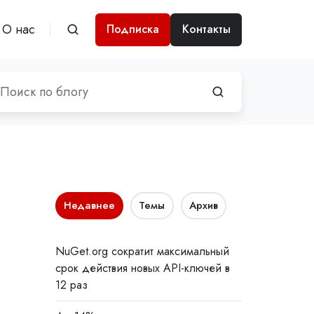
О нас
Подписка
Контакты
Недавнее
Темы
Архив
NuGet.org сократит максимальный
срок действия новых API-ключей в
12 раз