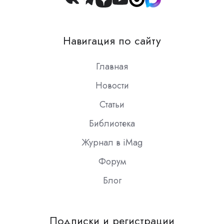
Join
us
on
Навигация по сайту
Slack
Главная
Новости
Статьи
Библиотека
Журнал в iMag
Форум
Блог
Подписки и регистрации