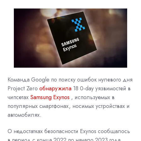
Команда
Google
по поиску ошибок нулевого дня
Project Zero
обнаружила
18 0-day уязвимостей в
чипсетах
Samsung Exynos
, используемых в
популярных смартфонах, носимых устройствах и
автомобилях.
О недостатках безопасности Exynos сообщалось
в период с конца 2022 по начало 2023 года.