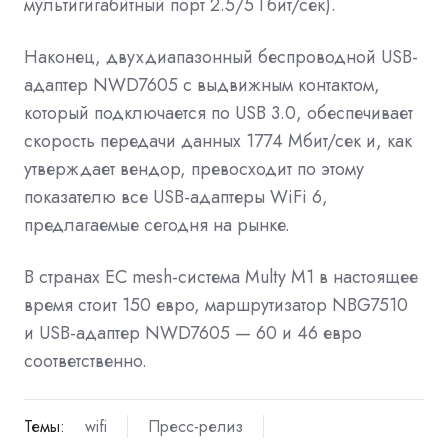
мультигигабитный порт 2.5/5 Гбит/сек).
Наконец, двухдиапазонный беспроводной USB-
адаптер NWD7605 с выдвижным контактом,
который подключается по USB 3.0, обеспечивает
скорость передачи данных 1774 Мбит/сек и, как
утверждает вендор, превосходит по этому
показателю все USB-адаптеры WiFi 6,
предлагаемые сегодня на рынке.
В странах EC mesh-система Multy M1 в настоящее
время стоит 150 евро, маршрутизатор NBG7510
и USB-адаптер NWD7605 — 60 и 46 евро
соответственно.
Темы:
wifi
Пресс-релиз