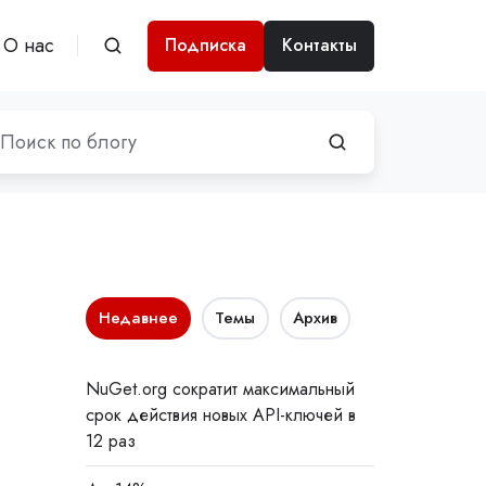
О нас
Подписка
Контакты
Недавнее
Темы
Архив
NuGet.org сократит максимальный
срок действия новых API-ключей в
12 раз