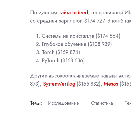
По данным
сайта Indeed
, генеративный И
со средней зарплатой $174 727. В топ-5 та
Системы на кристалле ($174 564)
Глубокое обучение ($108 939)
Torch ($169 874)
PyTorch ($168 636)
Другие высокооплачиваемые навыки вклю
873),
SystemVerilog
($165 832),
Mesos
($165
Темы:
Исследование
Статистика
Те