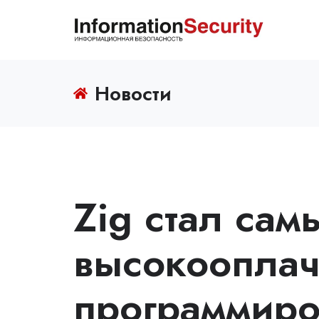
Новости
Zig стал сам
высокоопла
программиро