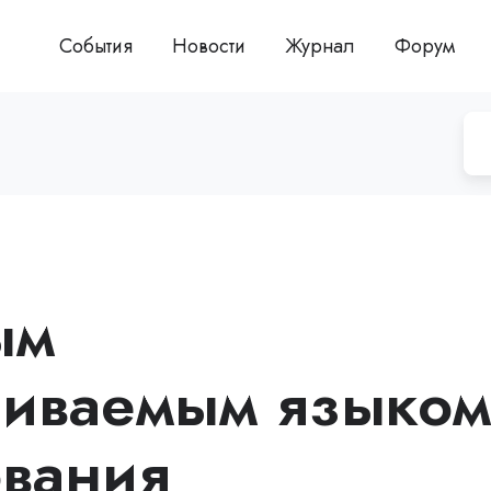
События
Новости
Журнал
Форум
ым
чиваемым языком
вания