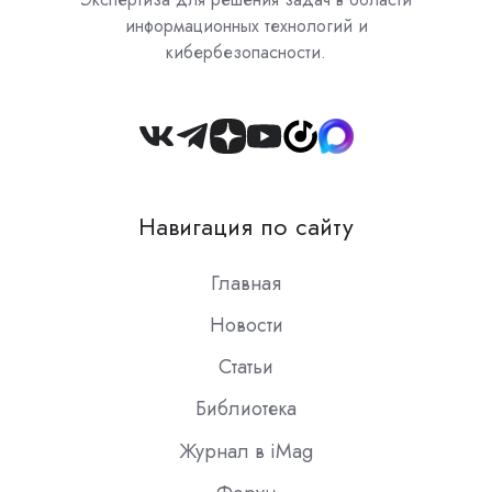
информационных технологий и
кибербезопасности.
Join
us
on
Навигация по сайту
Slack
Главная
Новости
Статьи
Библиотека
Журнал в iMag