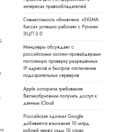
интересах правообладателей
Совместимость обновлена: «SIGMA
Касса» успешно работает с Рутокен
ЭЦП 3.0
й
Минцифры обсуждает с
российскими хостинг-провайдерами
постоянную проверку разрешённых
IP-адресов и быстрое отключение
я
подозрительных серверов
Apple оспорила требование
Великобритании получить доступ к
4
данным iCloud
Российская «дочка» Google
добивается взыскания 10 млрд
ии
рублей через суды 10 стран