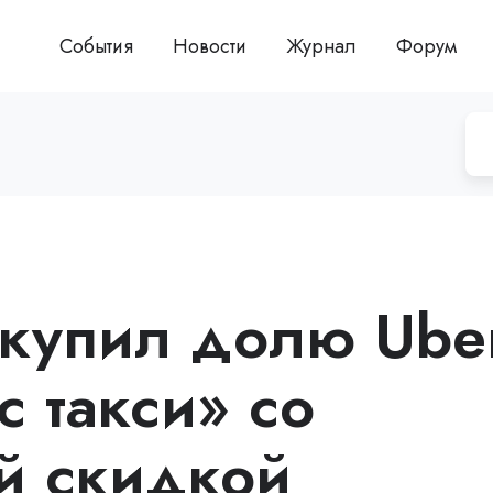
События
Новости
Журнал
Форум
купил долю Ube
 такси» со
й скидкой