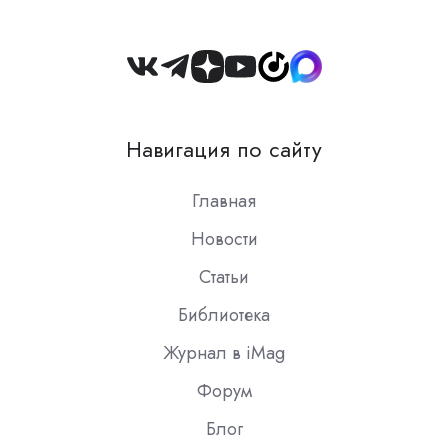
Join
us
on
Навигация по сайту
Slack
Главная
Новости
Статьи
Библиотека
Журнал в iMag
Форум
Блог