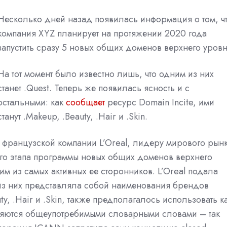
Несколько дней назад появилась информация о том, ч
компания XYZ планирует на протяжении 2020 года
запустить сразу 5 новых общих доменов верхнего уровн
На тот момент было известно лишь, что одним из них
станет .Quest. Теперь же появилась ясность и с
остальными: как
сообщает
ресурс Domain Incite, ими
станут .Makeup, .Beauty, .Hair и .Skin.
 французской компании L’Oreal, лидеру мирового рын
ого этапа программы новых общих доменов верхнего
м из самых активных ее сторонников. L’Oreal подала
 из них представляла собой наименования брендов
y, .Hair и .Skin, также предполагалось использовать к
являются общеупотребимыми словарными словами – так