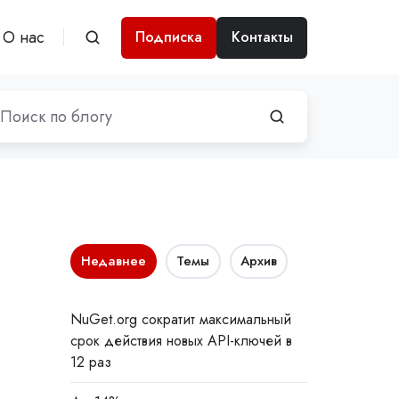
О нас
Подписка
Контакты
Недавнее
Темы
Архив
NuGet.org сократит максимальный
срок действия новых API-ключей в
12 раз