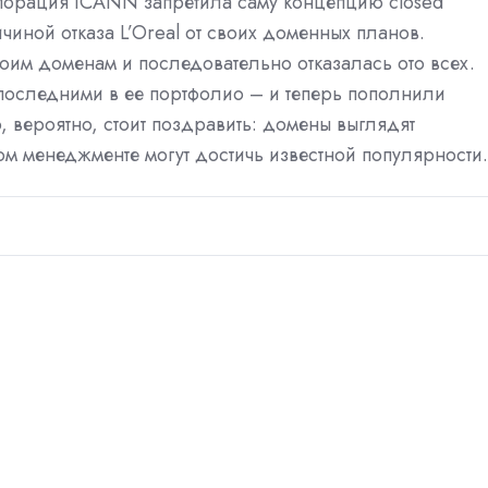
рпорация ICANN запретила саму концепцию closed
ичиной отказа L’Oreal от своих доменных планов.
оим доменам и последовательно отказалась ото всех.
сь последними в ее портфолио – и теперь пополнили
 вероятно, стоит поздравить: домены выглядят
ом менеджменте могут достичь известной популярности.