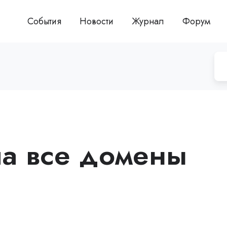
События
Новости
Журнал
Форум
а все домены