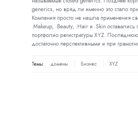
называемые closed generics. Позднее ко
generics, но вряд ли именно это стало пр
Компания просто не нашла применения св
.Makeup, .Beauty, .Hair и .Skin оставали
портфолио регистратуры XYZ. Последнюю,
достаточно перспективными и при грамотн
Темы:
домены
Бизнес
XYZ