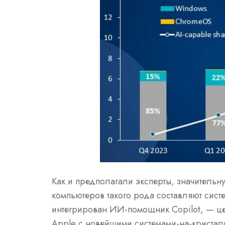
Как и предполагали эксперты, значитель
компьютеров такого рода составляют сист
интегрирован ИИ-помощник Copilot, — ц
Apple с новейшими системами-на-кристал