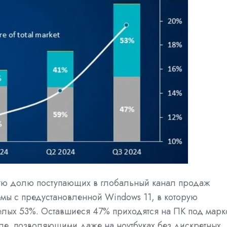
ную долю поступающих в глобальный канал продаж
емы с предустановленной Windows 11, в которую
елых 53%. Оставшиеся 47% приходятся на ПК под марк
ле, позволяющими даже на ноутбуках без дискретных