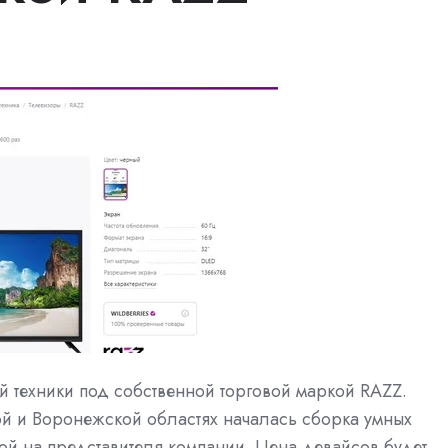
ой техники под собственной торговой маркой RAZZ.
ой и Воронежской областях началась сборка умных
ой на представителя компании. Цена девайсов будет