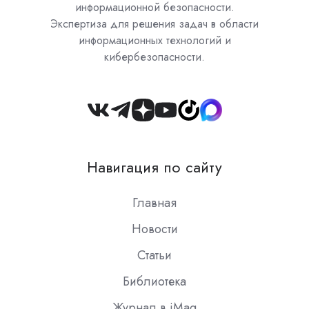
информационной безопасности.
Экспертиза для решения задач в области
информационных технологий и
кибербезопасности.
Join
us
on
Навигация по сайту
Slack
Главная
Новости
Статьи
Библиотека
Журнал в iMag