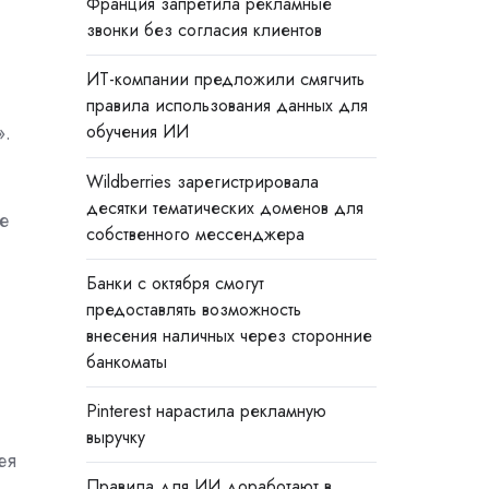
Франция запретила рекламные
звонки без согласия клиентов
ИТ-компании предложили смягчить
правила использования данных для
».
обучения ИИ
Wildberries зарегистрировала
десятки тематических доменов для
е
собственного мессенджера
Банки с октября смогут
предоставлять возможность
внесения наличных через сторонние
банкоматы
Pinterest нарастила рекламную
выручку
ея
Правила для ИИ доработают в