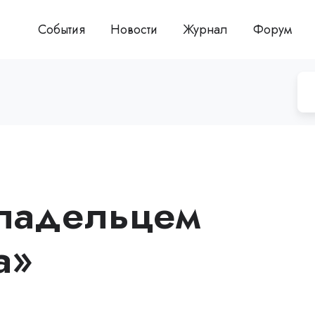
События
Новости
Журнал
Форум
владельцем
а»