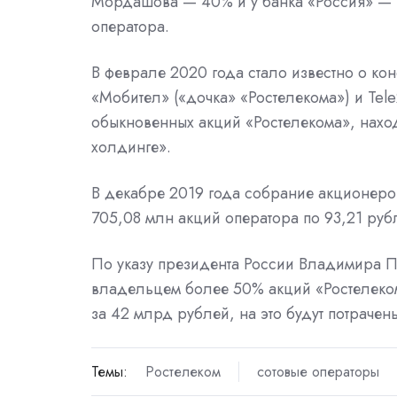
Мордашова — 40% и у банка «Россия» — 
оператора.
В феврале 2020 года стало известно о ко
«Мобител» («дочка» «Ростелекома») и Tel
обыкновенных акций «Ростелекома», нахо
холдинге».
В декабре 2019 года собрание акционер
705,08 млн акций оператора по 93,21 руб
По указу президента России Владимира Пу
владельцем более 50% акций «Ростелеком
за 42 млрд рублей, на это будут потраче
Темы:
Ростелеком
сотовые операторы