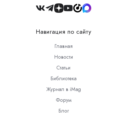
Join
us
on
Навигация по сайту
Slack
Главная
Новости
Статьи
Библиотека
Журнал в iMag
Форум
Блог