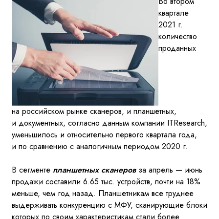
Во
втором
квартале
2021
г.
количество
проданных
на
российском рынке сканеров, и
планшетных,
и
документных, согласно данным компании
ITResearch
,
уменьшилось и
относительно первого квартала года,
и
по
сравнению с
аналогичным периодом 2020
г.
В
сегменте
планшетных сканеров
за
апрель
— июнь
продажи составили 6.65
тыс. устройств, почти
на 18%
меньше, чем год назад
.
Планшетникам все труднее
выдерживать конкуренцию с
МФУ, сканирующие блоки
которых по
своим характеристикам стали более