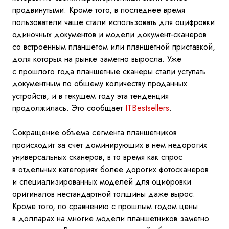
продвинутыми. Кроме того, в
последнее время
пользователи чаще стали использовать для оцифровки
одиночных документов и
модели документ-сканеров
со
встроенным планшетом или планшетной приставкой,
доля которых на
рынке заметно выросла. Уже
с
прошлого года планшетные сканеры стали уступать
документным по
общему количеству проданных
устройств, и
в
текущем году эта тенденция
продолжилась. Это сообщает
ITBestsellers
.
Сокращение объема сегмента планшетников
происходит за
счет доминирующих в
нем недорогих
универсальных сканеров, в
то
время как спрос
в
отдельных категориях более дорогих фотосканеров
и
специализированных моделей для оцифровки
оригиналов нестандартной толщины даже вырос.
Кроме того, по
сравнению с
прошлым годом цены
в
долларах на
многие модели планшетников заметно