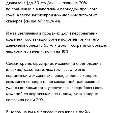
диапазона (до
30
стр./мин)
— почти на
20%
по
сравнению с
аналогичным периодом прошлого
года, а
также высокопроизводительных потоковых
сканеров (свыше 60
стр./мин).
Из-за увеличения в
продажах доли персональных
моделей, составивших более половины рынка, его
денежный объем (5.55 млн долл.) сократился больше,
чем количественный, почти на
18%.
Среди других структурных изменений стоит отметить
высокую, даже выше, чем год назад, долю
портативных документ-сканеров, спрос на
которые
повысился со
стороны пользователей, работающих
удаленно. Кроме того, увеличилась востребованность
моделей со
встроенным планшетом, доля которых
составила почти 20%.
В
целом на
рынке документ-сканеров в
тройку