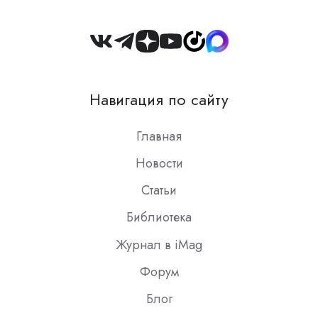
Join
us
on
Навигация по сайту
Slack
Главная
Новости
Статьи
Библиотека
Журнал в iMag
Форум
Блог