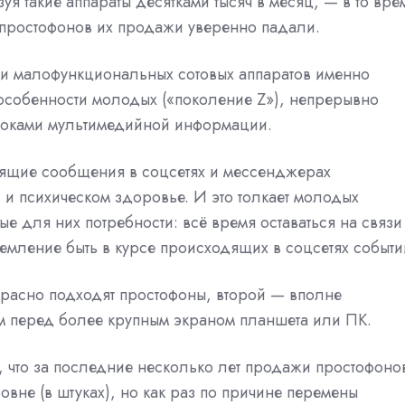
 такие аппараты десятками тысяч в месяц, — в то вре
я простофонов их продажи уверенно падали.
сти малофункциональных сотовых аппаратов именно
особенности молодых («поколение Z»), непрерывно
токами мультимедийной информации.
дящие сообщения в соцсетях и мессенджерах
и и психическом здоровье. И это толкает молодых
е для них потребности: всё время оставаться на связи
емление быть в курсе происходящих в соцсетях событи
расно подходят простофоны, второй — вполне
ом перед более крупным экраном планшета или ПК.
, что за последние несколько лет продажи простофоно
не (в штуках), но как раз по причине перемены