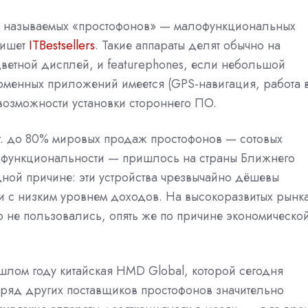
ак называемых «простофонов» — малофункциональных
пишет
ITBestsellers
. Такие аппараты делят обычно на
 цветной дисплей, и featurephones, если небольшой
рменных приложений имеется (GPS-навигация, работа 
т возможности установки стороннего ПО.
 г. до 80% мировых продаж простофонов — сотовых
 функциональности — пришлось на страны Ближнего
ной причине: эти устройства чрезвычайно дёшевы
и с низким уровнем доходов. На высокоразвитых рынк
 не пользовались, опять же по причине экономическо
рошлом году китайская HMD Global, которой сегодня
ряд других поставщиков простофонов значительно