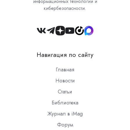
информационных технологий и
кибербезопасности.
Join
us
on
Навигация по сайту
Slack
Главная
Новости
Статьи
Библиотека
Журнал в iMag
Форум