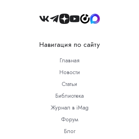
Join
us
on
Навигация по сайту
Slack
Главная
Новости
Статьи
Библиотека
Журнал в iMag
Форум
Блог