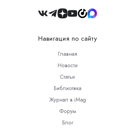
Join
us
on
Навигация по сайту
Slack
Главная
Новости
Статьи
Библиотека
Журнал в iMag
Форум
Блог