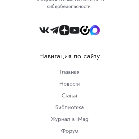
кибербезопасности.
Join
us
on
Навигация по сайту
Slack
Главная
Новости
Статьи
Библиотека
Журнал в iMag
Форум