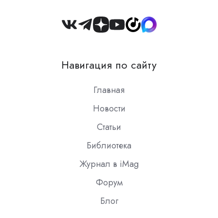
Join
us
on
Навигация по сайту
Slack
Главная
Новости
Статьи
Библиотека
Журнал в iMag
Форум
Блог