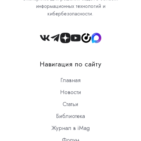
информационных технологий и
кибербезопасности.
Join
us
on
Навигация по сайту
Slack
Главная
Новости
Статьи
Библиотека
Журнал в iMag
Форум