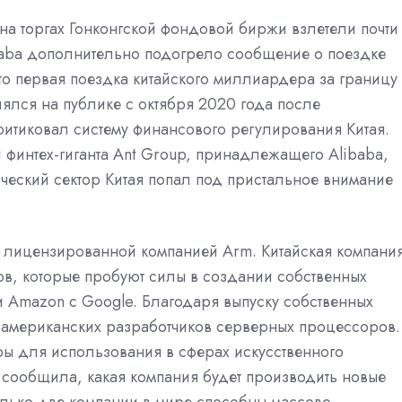
на торгах Гонконгской фондовой биржи взлетели почти
ibaba дополнительно подогрело сообщение о поездке
то первая поездка китайского миллиардера за границу
лялся на публике с октября 2020 года после
ритиковал систему финансового регулирования Китая.
финтех-гиганта Ant Group, принадлежащего Alibaba,
ический сектор Китая попал под пристальное внимание
 лицензированной компанией Arm. Китайская компани
тов, которые пробуют силы в создании собственных
 и Amazon с Google. Благодаря выпуску собственных
т американских разработчиков серверных процессоров.
ры для использования в сферах искусственного
е сообщила, какая компания будет производить новые
лько две компании в мире способны массово