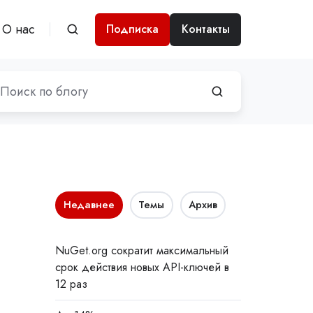
О нас
Подписка
Контакты
Недавнее
Темы
Архив
NuGet.org сократит максимальный
срок действия новых API-ключей в
12 раз