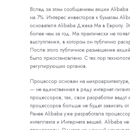
Вслед за этим сообщением акции Alibaba 
на 7%. Интерес инвесторов к бумагам Al
основателя Alibaba Джека Ма в Европу. Э
более чем за год. Ма практически не появ
выступления, в котором он публично раск
После этого публичное размещение акций 
было приостановлено. С тех пор технолог
регулирующих органов.
Процессор основан на микроархитектуре,
— не единственная в ряду интернет-гиган
процессоров; так, свои разработки ведут
процессоров больше не будет зависеть о
Ранее Alibaba уже разработала процессо
интеллекта и Интернета вещей. Alibaba н
процессоры. Однако на данный момент то