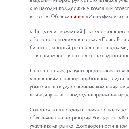
введения инфраструктурного платежа учас
«не находит поддержки у компаний отрасл
игроков. Об этом
пишет
«Интерфакс» со с
«Ни одна из компаний [рынка e-commerce]
оборотного платежа в пользу «Почты Росси
бизнеса, который работает с площадками, 
— в совокупности это несколько миллион
По его словам, размер предлагаемого «в
«сопоставим с чистой прибылью», а для н
убытков». «Государственные компании н
принципу — этот подход неприемлем ни дл
Соколов также отметил, сейчас равная до
обеспечена на территории России за счё
участниками рынка. Договорённости в том