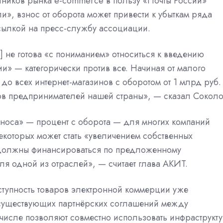
тников рынка e-commerce в пользу «Почты России»
и», взнос от оборота может привести к убыткам ряда
сылкой на пресс-службу ассоциации.
 не готова «с пониманием» относиться к введению
и» — категорически против все. Начиная от малого
до всех интернет-магазинов с оборотом от 1 млрд руб.
ов предпринимателей нашей страны», — сказал Соколо
зноса» — процент с оборота — для многих компаний
екоторых может стать «увеличением собственных
е должны финансироваться по предложенному
я одной из отраслей», — считает глава АКИТ.
ступность товаров электронной коммерции уже
т существующих партнёрских соглашений между
 числе позволяют совместно использовать инфраструкт