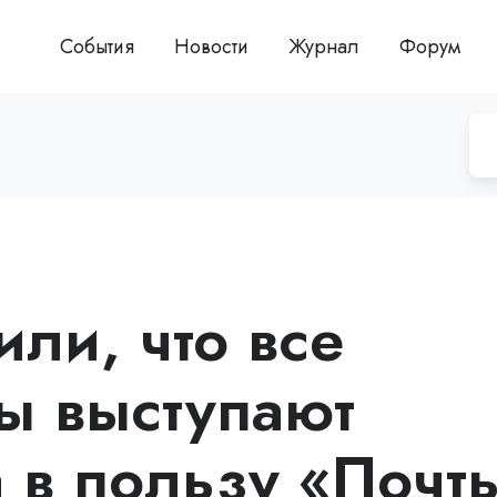
События
Новости
Журнал
Форум
ли, что все
ы выступают
а в пользу «Почт