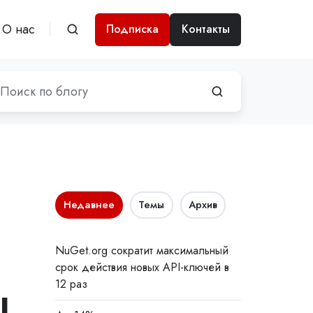
О нас
Подписка
Контакты
Недавнее
Темы
Архив
NuGet.org сократит максимальный
срок действия новых API-ключей в
ы
12 раз