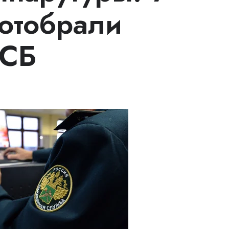
отобрали
ФСБ