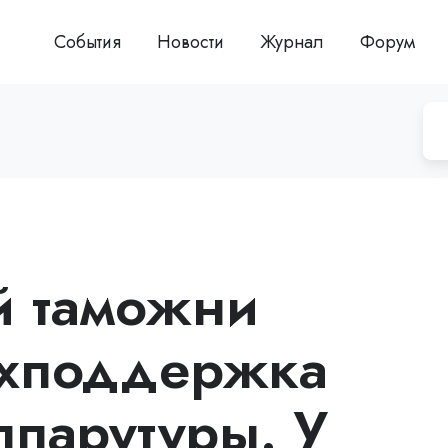
События
Новости
Журнал
Форум
й таможни
ехподдержка
ппарутуры. У