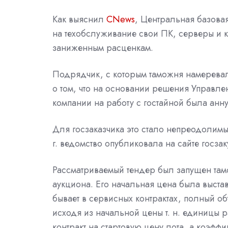
Как выяснил
CNews
, Центральная базова
на техобслуживание свои ПК,
серверы
и 
заниженным расценкам.
Подрядчик, с которым
таможня
намеревал
о том, что на основании решения Управл
компании на работу с гостайной была анн
Для госзаказчика это стало непреодолимы
г.
ведомство
опубликовала на сайте
госзак
Рассматриваемый
тендер
был запущен там
аукциона. Его начальная цена была выстав
бывает в
сервисных
контрактах, полный об
исходя из начальной цены т. н. единицы р
контракт на стартовую цену лота, а коэф