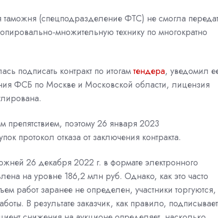
я таможня (спецподразделение ФТС) не смогла переда
копировально-множительную технику по многократно
ась подписать контракт по итогам
тендера
, уведомил е
ения ФСБ по Москве и
Московской области, лицензия
улирована.
м препятствием, поэтому 26 января 2023
упок
протокол отказа от заключения контракта.
ожней 26 декабря 2022 г. в формате электронного
лена на уровне 186,2 млн руб. Однако, как это часто
ъем работ заранее не определен, участники торгуются,
аботы. В результате заказчик, как правило, подписывает
фициент снижения на аукционе определяет, насколько