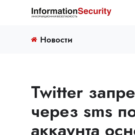
Новости
Twitter зап
через sms п
аккаунта осн