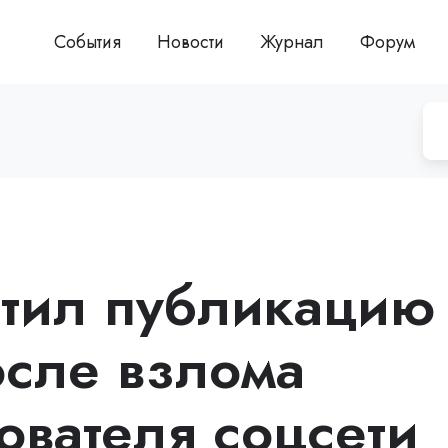
События
Новости
Журнал
Форум
ретил публикацию
осле взлома
ователя соцсети