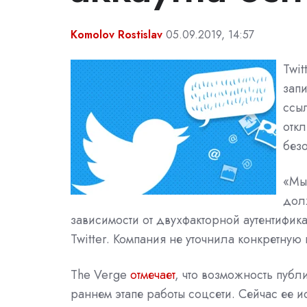
Komolov Rostislav
05.09.2019, 14:57
Twit
зап
ссы
отк
безо
«Мы 
дол
зависимости от двухфакторной аутентифик
Twitter. Компания не уточнила конкретную
The Verge
отмечает
, что возможность публ
раннем этапе работы соцсети. Сейчас ее 